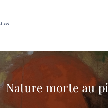
ntissé
Nature morte au p
t