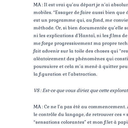
MA : Il est vrai qu’au départ je n’ai abso
mobiles. “Essayer de faire aussi bien que 
est un programme qui, au fond, me convien
méthode. Or, si bien documentée qu’elle so
ni les explications d’Hantaï, ni les films 
me forge progressivement ma propre techniq
fait advenir sur la toile des choses qui “r
aléatoirement des phénomènes qui constitu
poursuivre et cela m’a mené à quitter peu à
la figuration et l’abstraction.
VS : Est-ce que vous diriez que cette explora
MA : Ce ne l’a pas été au commencement. Au
le contrôle du langage, de retrouver ces «
“sensations colorantes” et mon filet à papi