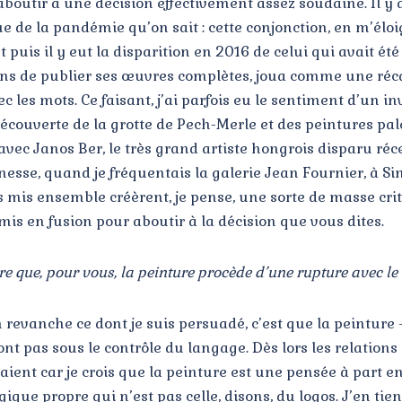
aboutir à une décision effectivement assez soudaine. Il y 
e de la pandémie qu’on sait : cette conjonction, en m’élo
uis il y eut la disparition en 2016 de celui qui avait ét
fins de publier ses œuvres complètes, joua comme une réc
ec les mots. Ce faisant, j’ai parfois eu le sentiment d’un i
découverte de la grotte de Pech-Merle et des peintures pal
e avec Janos Ber, le très grand artiste hongrois disparu r
esse, quand je fréquentais la galerie Jean Fournier, à 
s mis ensemble créèrent, je pense, une sorte de masse crit
 mis en fusion pour aboutir à la décision que vous dites.
dire que, pour vous, la peinture procède d’une rupture avec l
 en revanche ce dont je suis persuadé, c’est que la peinture
ont pas sous le contrôle du langage. Dès lors les relation
ient car je crois que la peinture est une pensée à part en
ique propre qui n’est pas celle, disons, du logos. J’en tie