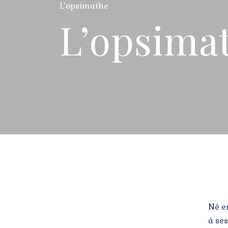
L’opsimathe
L’opsima
Né e
à ses