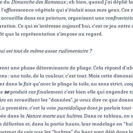
re du
Dimanche des Rameaux
; eh bien, quand j’ai déplié 
ar l’efflorescence végétale qui s’étalait sous mes yeux. Ces
 ai accueillis dans ma peinture, organisant une confrontatio
guration. Ce qui m’intéresse aujourd’hui, c’est ce jeu entre
ôt que la représentation s’impose au regard.
e qui est tout de même assez rudimentaire ?
rporent une phase déterminante de pliage. Cela répond d’a
 : une toile, de la couleur, c’est tout. Mais cette dimens
t dans le fait qu’avec le pliage la toile, au sens strict,
coo
le
se
produit car finalement c’est bien elle qui engendre to
re en recueillant les “données”, je veux dire ce que donne 
La première, c’est la voie
pareidolique
dont je parlais tout
bée dans la
Nature morte aux huîtres
. Dans ce tableau, en e
 a délivrées et, dans la partie haute, leur modelage en “hu
permet de voir que les “huîtres” du haut sont déjà dans le