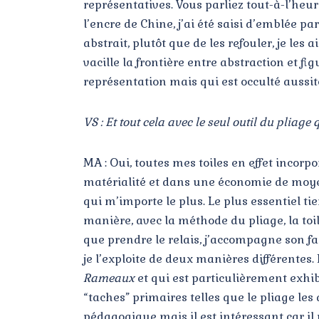
représentatives. Vous parliez tout-à-l’heu
l’encre de Chine, j’ai été saisi d’emblée p
abstrait, plutôt que de les refouler, je les
vacille la frontière entre abstraction et fi
représentation mais qui est occulté aussit
VS : Et tout cela avec le seul outil du pliag
MA : Oui, toutes mes toiles en effet inco
matérialité et dans une économie de moyens
qui m’importe le plus. Le plus essentiel tien
manière, avec la méthode du pliage, la toi
que prendre le relais, j’accompagne son fai
je l’exploite de deux manières différentes. 
Rameaux
et qui est particulièrement exhi
“taches” primaires telles que le pliage les
pédagogique mais il est intéressant car il 