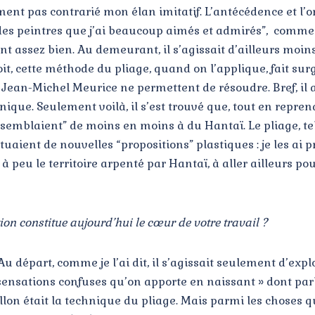
lument pas contrarié mon élan imitatif. L’antécédence et l
des peintres que j’ai beaucoup aimés et admirés”, comme l
t assez bien. Au demeurant, il s’agissait d’ailleurs moi
it, cette méthode du pliage, quand on l’applique, fait su
de Jean-Michel Meurice ne permettent de résoudre. Bref, il 
ue. Seulement voilà, il s’est trouvé que, tout en reprena
essemblaient” de moins en moins à du Hantaï. Le pliage, te
aient de nouvelles “propositions” plastiques : je les ai 
 peu le territoire arpenté par Hantaï, à aller ailleurs po
tion constitue aujourd’hui le cœur de votre travail ?
 départ, comme je l’ai dit, il s’agissait seulement d’explo
 sensations confuses qu’on apporte en naissant » dont parl
llon était la technique du pliage. Mais parmi les choses q