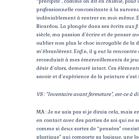
“précipité”, comme on dit en chimie, pour 
professionnelle concomitante à la survenu
indéniablement à rentrer en moi-même. Et p
Ricardou. La plongée dans ses écrits aux 
siècle, ma passion d’écrire et de penser av
oublier non plus le choc incroyable de la 
m’ébranlèrent. Enfin, il y eut la rencontr
reconduisit à mes émerveillements de jeun
désir d’alors, demeuré intact. Ces élément
savoir et d’expérience de la peinture s’est
VS : “Inventaire avant fermeture”, est-ce à 
MA : Je ne sais pas si je dirais cela, mais
en contact avec des parties de soi qui ne s
comme si deux sortes de “pensées” coexista
plastique” qui comporte sa logique, une log